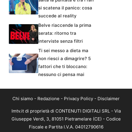
si scatena il panico: cosa
succede al reality
Belve riaccende la prima
serata: ritorno tra
interviste senza filtri
Ti sei messo a dieta ma
non riesci a dimagrire? 5
fattori che ti bloccano:
nessuno ci pensa mai
Chi siamo
-
Redazione
-
Privacy Policy
-
Disclaimer
Imtv.it di proprietà di CONTENUTI DIGITALI SRL - Via
Giuseppe Verdi, 3, 81051 Pietramelare (CE) - Codice
Fiscale e Partita I.V.A. 04012790616