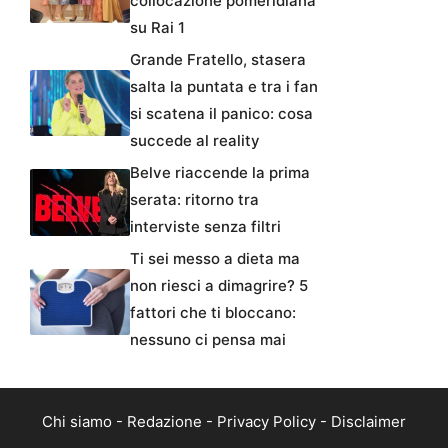
collocazione pomeridiana
su Rai 1
Grande Fratello, stasera
salta la puntata e tra i fan
si scatena il panico: cosa
succede al reality
Belve riaccende la prima
serata: ritorno tra
interviste senza filtri
Ti sei messo a dieta ma
non riesci a dimagrire? 5
fattori che ti bloccano:
nessuno ci pensa mai
Chi siamo
-
Redazione
-
Privacy Policy
-
Disclaimer