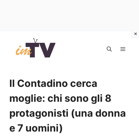
Vai
al
MEN
contenuto
Il Contadino cerca
moglie: chi sono gli 8
protagonisti (una donna
e 7 uomini)