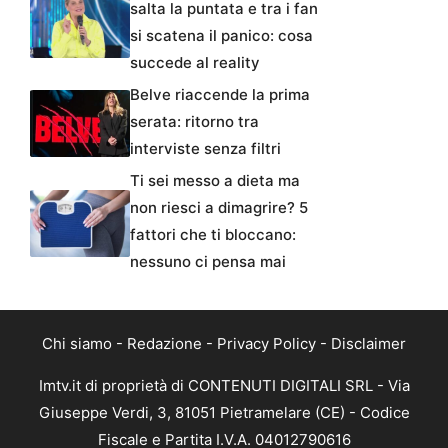
salta la puntata e tra i fan
si scatena il panico: cosa
succede al reality
Belve riaccende la prima
serata: ritorno tra
interviste senza filtri
Ti sei messo a dieta ma
non riesci a dimagrire? 5
fattori che ti bloccano:
nessuno ci pensa mai
Chi siamo
-
Redazione
-
Privacy Policy
-
Disclaimer
Imtv.it di proprietà di CONTENUTI DIGITALI SRL - Via
Giuseppe Verdi, 3, 81051 Pietramelare (CE) - Codice
Fiscale e Partita I.V.A. 04012790616