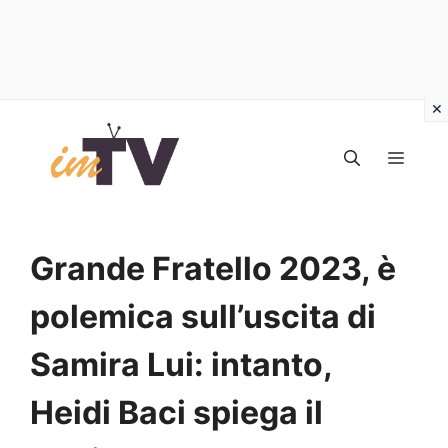
Vai
al
MEN
contenuto
Grande Fratello 2023, è
polemica sull’uscita di
Samira Lui: intanto,
Heidi Baci spiega il