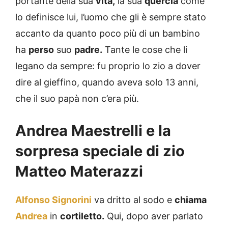
portante della sua
vita,
la sua
quercia
come
lo definisce lui, l’uomo che gli è sempre stato
accanto da quanto poco più di un bambino
ha
perso
suo
padre.
Tante le cose che li
legano da sempre: fu proprio lo zio a dover
dire al gieffino, quando aveva solo 13 anni,
che il suo papà non c’era più.
Andrea Maestrelli e la
sorpresa speciale di zio
Matteo Materazzi
Alfonso Signorini
va dritto al sodo e
chiama
Andrea
in
cortiletto.
Qui, dopo aver parlato