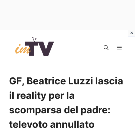
Vai
al
MEN
contenuto
GF, Beatrice Luzzi lascia
il reality per la
scomparsa del padre:
televoto annullato