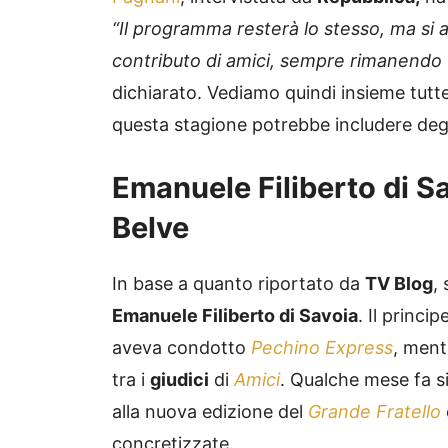
“Il programma resterà lo stesso, ma si ar
contributo di amici, sempre rimanendo u
dichiarato. Vediamo quindi insieme tutte
questa stagione potrebbe includere degl
Emanuele Filiberto di Sav
Belve
In base a quanto riportato da
TV Blog
,
Emanuele Filiberto di Savoia
. Il princi
aveva condotto
Pechino Express
, ment
tra i
giudici
di
Amici
. Qualche mese fa si
alla nuova edizione del
Grande Fratello
concretizzate.