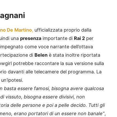
Fagnani
ano De
Martino
,
ufficializzata proprio dalla
quindi una
presenza
importante di
Rai 2
per
à impegnato come voce narrante dell’ottava
artecipazione di
Belen
è stata inoltre riportata
owgirl potrebbe raccontare la sua versione sulla
prio davanti alle telecamere del programma. La
un’ipotesi.
 non basta essere famosi, bisogna avere qualcosa
di vissuto, bisogna essere divisivi, non
ria delle persone e poi a pelle decido. Tutti gli
 meno, erano portatori di un essere non banale”
,