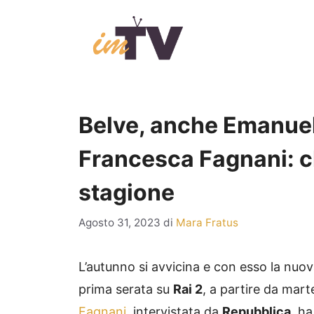
Vai
al
contenuto
Belve, anche Emanuele
Francesca Fagnani: ch
stagione
Agosto 31, 2023
di
Mara Fratus
L’autunno si avvicina e con esso la nuo
prima serata su
Rai 2
, a partire da mart
Fagnani
, intervistata da
Repubblica,
ha