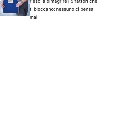
riesci a dimagrire? 5 fattori che
ti bloccano: nessuno ci pensa
mai