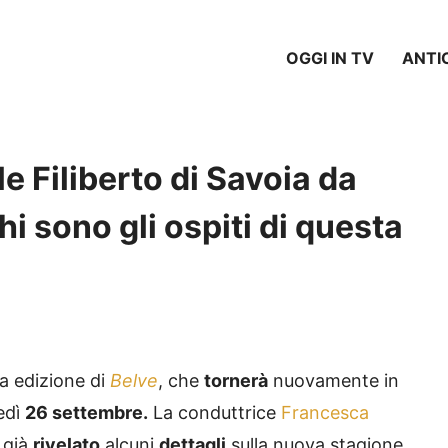
OGGI IN TV
ANTI
 Filiberto di Savoia da
i sono gli ospiti di questa
va edizione di
Belve
, che
tornerà
nuovamente in
edì
26 settembre.
La conduttrice
Francesca
 già
rivelato
alcuni
dettagli
sulla nuova stagione.