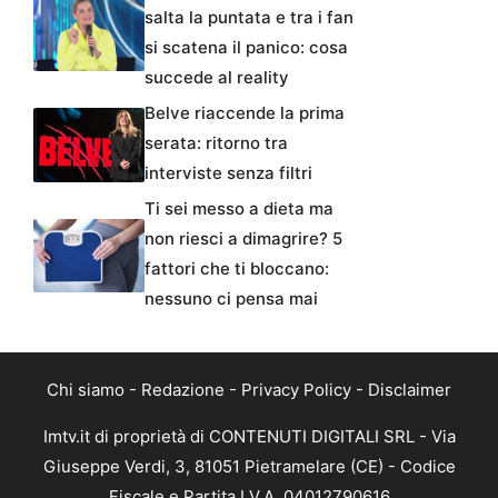
salta la puntata e tra i fan
si scatena il panico: cosa
succede al reality
Belve riaccende la prima
serata: ritorno tra
interviste senza filtri
Ti sei messo a dieta ma
non riesci a dimagrire? 5
fattori che ti bloccano:
nessuno ci pensa mai
Chi siamo
-
Redazione
-
Privacy Policy
-
Disclaimer
Imtv.it di proprietà di CONTENUTI DIGITALI SRL - Via
Giuseppe Verdi, 3, 81051 Pietramelare (CE) - Codice
Fiscale e Partita I.V.A. 04012790616