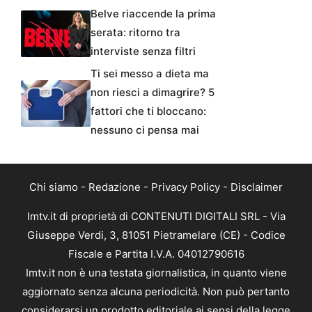
Belve riaccende la prima
serata: ritorno tra
interviste senza filtri
Ti sei messo a dieta ma
non riesci a dimagrire? 5
fattori che ti bloccano:
nessuno ci pensa mai
Chi siamo
-
Redazione
-
Privacy Policy
-
Disclaimer
Imtv.it di proprietà di CONTENUTI DIGITALI SRL - Via
Giuseppe Verdi, 3, 81051 Pietramelare (CE) - Codice
Fiscale e Partita I.V.A. 04012790616
Imtv.it non è una testata giornalistica, in quanto viene
aggiornato senza alcuna periodicità. Non può pertanto
considerarsi un prodotto editoriale ai sensi della legge