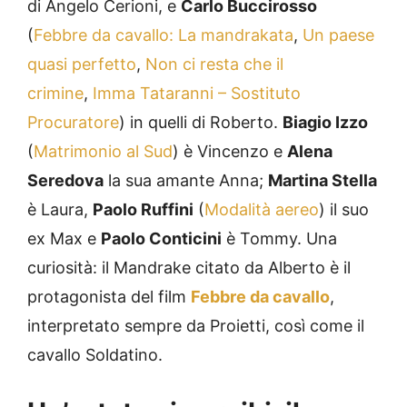
di Angelo Cerioni, e
Carlo Buccirosso
(
Febbre da cavallo: La mandrakata
,
Un paese
quasi perfetto
,
Non ci resta che il
crimine
,
Imma Tataranni – Sostituto
Procuratore
) in quelli di Roberto.
Biagio Izzo
(
Matrimonio al Sud
) è Vincenzo e
Alena
Seredova
la sua amante Anna;
Martina Stella
è Laura,
Paolo Ruffini
(
Modalità aereo
) il suo
ex Max e
Paolo Conticini
è Tommy. Una
curiosità: il Mandrake citato da Alberto è il
protagonista del film
Febbre da cavallo
,
interpretato sempre da Proietti, così come il
cavallo Soldatino.