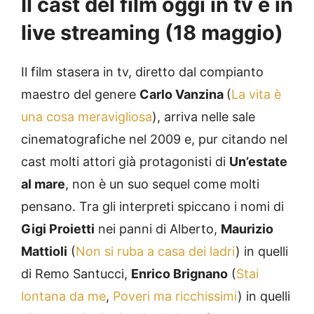
Il cast del film oggi in tv e in
live streaming (18 maggio)
Il film stasera in tv, diretto dal compianto
maestro del genere
Carlo Vanzina
(
La vita è
una cosa meravigliosa
), arriva nelle sale
cinematografiche nel 2009 e, pur citando nel
cast molti attori già protagonisti di
Un’estate
al mare
, non è un suo sequel come molti
pensano. Tra gli interpreti spiccano i nomi di
Gigi Proietti
nei panni di Alberto,
Maurizio
Mattioli
(
Non si ruba a casa dei ladri
) in quelli
di Remo Santucci,
Enrico Brignano
(
Stai
lontana da me
,
Poveri ma ricchissimi
) in quelli