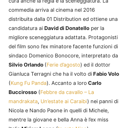
cura anche la regia e la sceneggiatura. La
commedia arriva al cinema nel 2016
distribuita dalla 01 Distribution ed ottiene una
candidatura ai
David di Donatello
per la
migliore sceneggiatura adattata. Protagonisti
del film sono l’ex minatore facente funzioni di
sindaco Domenico Bonocore, interpretato da
Silvio Orlando
(
Ferie d’agosto
) ed il dottor
Gianluca Terragni che ha il volto di
Fabio Volo
(
Kung Fu Panda
). Accanto a loro
Carlo
Buccirosso
(
Febbre da cavallo – La
mandrakata
,
Un’estate ai Caraibi
) nei panni di
Nicola e Nando Paone in quelli di Michele,
mentre la giovane e bella Anna è l’ex miss