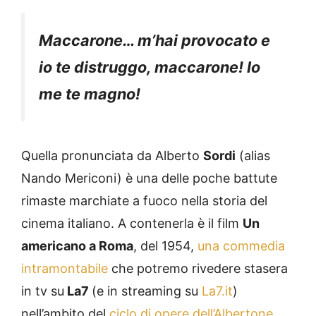
Maccarone… m’hai provocato e
io te distruggo, maccarone! Io
me te magno!
Quella pronunciata da Alberto
Sordi
(alias
Nando Mericoni) è una delle poche battute
rimaste marchiate a fuoco nella storia del
cinema italiano. A contenerla è il film
Un
americano a Roma
, del 1954,
una commedia
intramontabile
che potremo rivedere stasera
in tv su
La7
(e in streaming su
La7.it
)
nell’ambito del
ciclo di opere dell’Albertone