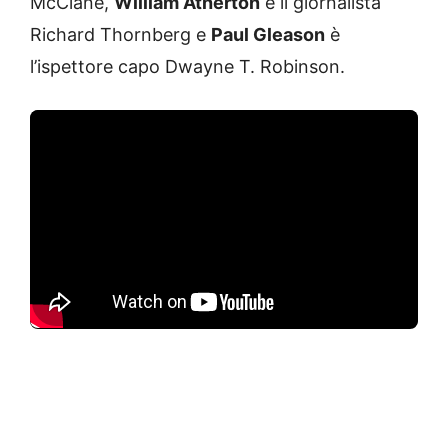
McClane,
William Atherton
è il giornalista
Richard Thornberg e
Paul Gleason
è
l’ispettore capo Dwayne T. Robinson.