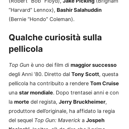
(Robert “Bob” Floyd),
Jake Picking
(Brigham
“Harvard” Lennox),
Bashir Salahuddin
(Bernie “Hondo” Coleman).
Qualche curiosità sulla
pellicola
Top Gun
è uno dei film di
maggior successo
degli Anni ‘80. Diretto dal
Tony Scott
, questa
pellicola ha contribuito a rendere
Tom Cruise
una
star mondiale
. Dopo trentasei anni e con
la
morte
del regista,
Jerry Bruckheimer
,
produttore dell’originale, ha affidato la regia
del sequel
Top Gun: Maverick
a
Jospeh