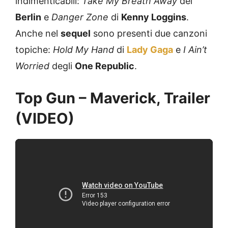
indimenticabili:
Take My Breath
Away
dei
Berlin
e
Danger Zone
di
Kenny Loggins
.
Anche nel
sequel
sono presenti due canzoni
topiche:
Hold My Hand
di
Lady Gaga
e
I Ain’t
Worried
degli
One Republic
.
Top Gun – Maverick, Trailer
(VIDEO)