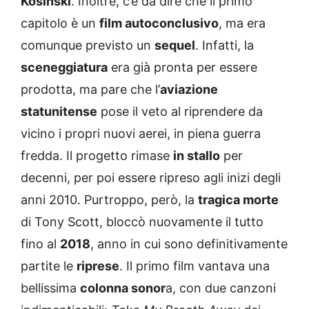
Kosinski
. Inoltre, c’è da dire che il primo
capitolo è un
film autoconclusivo
, ma era
comunque previsto un
sequel
. Infatti, la
sceneggiatura
era già pronta per essere
prodotta, ma pare che l’
aviazione
statunitense
pose il veto al riprendere da
vicino i propri nuovi aerei, in piena guerra
fredda. Il progetto rimase
in stallo
per
decenni, per poi essere ripreso agli inizi degli
anni 2010. Purtroppo, però, la
tragica morte
di Tony Scott, bloccò nuovamente il tutto
fino al
2018
, anno in cui sono definitivamente
partite le
riprese
. Il primo film vantava una
bellissima
colonna sonor
a, con due canzoni