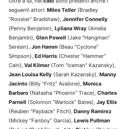
Oltre a lui, nel
cast
sono presenti anche i
seguenti attori:
Miles Teller
(Bradley
“Rooster” Bradshaw),
Jennifer Connelly
(Penny Benjamin),
Lyliana Wray
(Amelia
Benjamin),
Glen Powell
(Jake “Hangman”
Seresin),
Jon Hamm
(Beau “Cyclone”
Simpson),
Ed Harris
(Chester “Hammer”
Cain),
Val Kilmer
(Tom “Iceman” Kazansky),
Jean Louisa Kelly
(Sarah Kazansky),
Manny
Jacinto
(Billy “Fritz” Avalone),
Monica
Barbaro
(Natasha “Phoenix” Trace),
Charles
Parnell
(Solomon “Warlock” Bates),
Jay Ellis
(Reuben “Payback” Fitch),
Danny Ramirez
(Mickey “Fanboy” Garcia),
Lewis Pullman