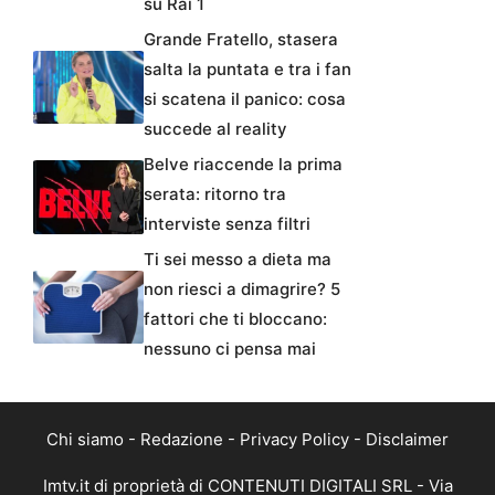
su Rai 1
Grande Fratello, stasera
salta la puntata e tra i fan
si scatena il panico: cosa
succede al reality
Belve riaccende la prima
serata: ritorno tra
interviste senza filtri
Ti sei messo a dieta ma
non riesci a dimagrire? 5
fattori che ti bloccano:
nessuno ci pensa mai
Chi siamo
-
Redazione
-
Privacy Policy
-
Disclaimer
Imtv.it di proprietà di CONTENUTI DIGITALI SRL - Via