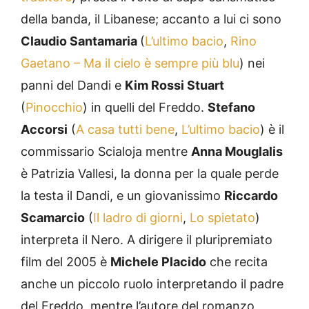
della banda, il Libanese; accanto a lui ci sono
Claudio Santamaria
(
L’ultimo bacio
,
Rino
Gaetano – Ma il cielo è sempre più blu
) nei
panni del Dandi e
Kim Rossi Stuart
(
Pinocchio
) in quelli del Freddo.
Stefano
Accorsi
(
A casa tutti bene
,
L’ultimo bacio
) è il
commissario Scialoja mentre
Anna Mouglalis
è Patrizia Vallesi, la donna per la quale perde
la testa il Dandi, e un giovanissimo
Riccardo
Scamarcio
(
Il ladro di giorni
,
Lo spietato
)
interpreta il Nero. A dirigere il pluripremiato
film del 2005 è
Michele Placido
che recita
anche un piccolo ruolo interpretando il padre
del Freddo, mentre l’autore del romanzo,