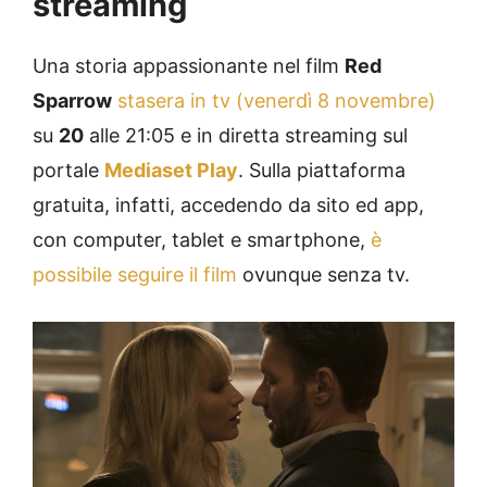
streaming
Una storia appassionante nel film
Red
Sparrow
stasera in tv (venerdì 8 novembre)
su
20
alle 21:05 e in diretta streaming sul
portale
Mediaset Play
. Sulla piattaforma
gratuita, infatti, accedendo da sito ed app,
con computer, tablet e smartphone,
è
possibile seguire il film
ovunque senza tv.