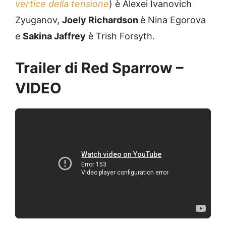
vertice della tensione
) è Alexei Ivanovich
Zyuganov,
Joely Richardson
è Nina Egorova
e
Sakina Jaffrey
è Trish Forsyth.
Trailer di Red Sparrow –
VIDEO