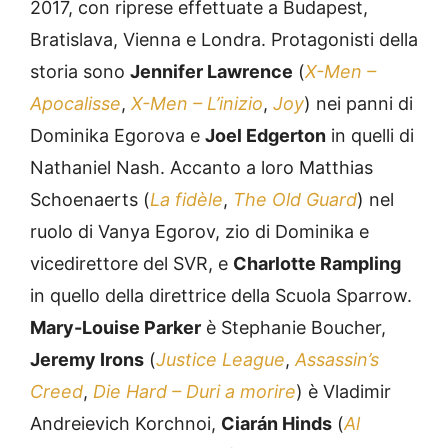
2017, con riprese effettuate a Budapest,
Bratislava, Vienna e Londra. Protagonisti della
storia sono
Jennifer Lawrence
(
X-Men –
Apocalisse
,
X-Men – L’inizio
,
Joy
) nei panni di
Dominika Egorova e
Joel Edgerton
in quelli di
Nathaniel Nash. Accanto a loro Matthias
Schoenaerts (
La fidèle
,
The Old Guard
) nel
ruolo di Vanya Egorov, zio di Dominika e
vicedirettore del SVR, e
Charlotte Rampling
in quello della direttrice della Scuola Sparrow.
Mary-Louise Parker
è Stephanie Boucher,
Jeremy Irons
(
Justice League
,
Assassin’s
Creed
,
Die Hard – Duri a morire
) è Vladimir
Andreievich Korchnoi,
Ciarán Hinds
(
Al