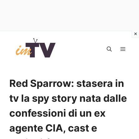
Vai
al
MEN
contenuto
Red Sparrow: stasera in
tv la spy story nata dalle
confessioni di un ex
agente CIA, cast e