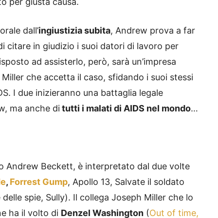
to per giusta causa.
orale dall’
ingiustizia subita
, Andrew prova a far
i citare in giudizio i suoi datori di lavoro per
sposto ad assisterlo, però, sarà un’impresa
 Miller che accetta il caso, sfidando i suoi stessi
DS. I due inizieranno una battaglia legale
rew, ma anche di
tutti i malati di AIDS nel mondo
…
ato Andrew Beckett, è interpretato dal due volte
de
,
Forrest Gump
, Apollo 13, Salvate il soldato
elle spie, Sully). Il collega Joseph Miller che lo
e ha il volto di
Denzel Washington
(
Out of time,