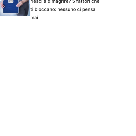
riesci a dimagrire? 5 fattori che
ti bloccano: nessuno ci pensa
mai