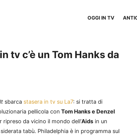
OGGI IN TV
ANTI
 in tv c’è un Tom Hanks da
lt
sbarca
stasera in tv su La7
: si tratta di
oluzionaria pellicola con
Tom Hanks e Denzel
r ripreso da vicino il mondo dell’
Aids
in un
nsiderata tabù. Philadelphia è in programma sul