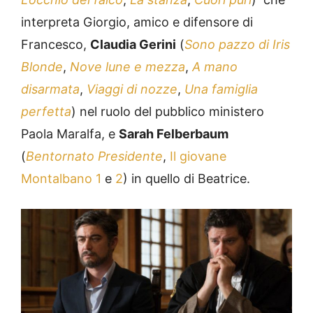
interpreta Giorgio, amico e difensore di
Francesco,
Claudia Gerini
(
Sono pazzo di Iris
Blonde
,
Nove lune e mezza
,
A mano
disarmata
,
Viaggi di nozze
,
Una famiglia
perfetta
) nel ruolo del pubblico ministero
Paola Maralfa, e
Sarah Felberbaum
(
Bentornato Presidente
,
Il giovane
Montalbano 1
e
2
) in quello di Beatrice.