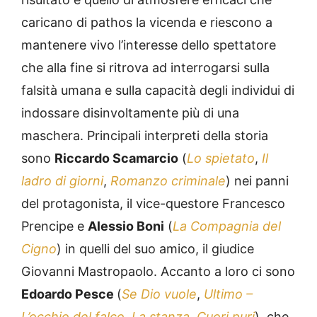
caricano di pathos la vicenda e riescono a
mantenere vivo l’interesse dello spettatore
che alla fine si ritrova ad interrogarsi sulla
falsità umana e sulla capacità degli individui di
indossare disinvoltamente più di una
maschera. Principali interpreti della storia
sono
Riccardo Scamarcio
(
Lo spietato
,
Il
ladro di giorni
,
Romanzo criminale
) nei panni
del protagonista, il vice-questore Francesco
Prencipe e
Alessio Boni
(
La Compagnia del
Cigno
) in quelli del suo amico, il giudice
Giovanni Mastropaolo. Accanto a loro ci sono
Edoardo Pesce
(
Se Dio vuole
,
Ultimo –
L’occhio del falco
,
La stanza
,
Cuori puri
) che