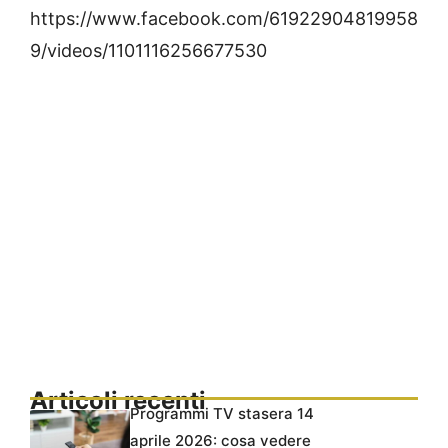
https://www.facebook.com/61922904819958
9/videos/1101116256677530
Articoli recenti
Programmi TV stasera 14
aprile 2026: cosa vedere