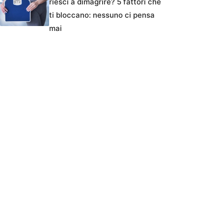
riesci a dimagrire? 5 fattori che
ti bloccano: nessuno ci pensa
mai