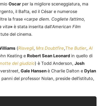
remio
Oscar
per la migliore sceneggiatura, ma
argento, il Bafta, ed il César e numerose
tre la frase «c
arpe diem. Cogliete l’attimo,
 vita
»
è stata inserita dall’
American Film
attute del cinema.
Williams
(
Risvegli
,
Mrs Doubtfire
,
The Butler
,
Al
John Keating e
Robert Sean Leonard
in quello di
notte del giudizio
) è Todd Anderson,
Josh
verstreet,
Gale Hansen
è Charlie Dalton e
Dylan
anni del professor Nolan, preside dell’istituto,