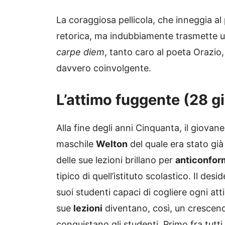
La coraggiosa pellicola, che inneggia al
retorica, ma indubbiamente trasmette un
carpe diem
, tanto caro al poeta Orazio,
davvero coinvolgente.
L’attimo fuggente (28 g
Alla fine degli anni Cinquanta, il giova
maschile
Welton
del quale era stato già
delle sue lezioni brillano per
anticonfo
tipico di quell’istituto scolastico. Il des
suoi studenti capaci di cogliere ogni at
sue
lezioni
diventano, così, un crescendo
conquistano gli studenti. Primo fra tutti