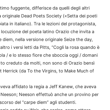
attimo fuggente, differisce da quelli degli altri
 originale Dead Poets Society («Setta dei poeti
ta in italiano). Tra le lezioni del protagonista,
e locuzione del poeta latino Orazio che invita a
e diem, nella versione originale Seize the day,
ltro i versi letti da Pitts, “Cogli la rosa quando è
ola / e lo stesso fiore che sboccia oggi / domani
to creduto da molti, non sono di Orazio bensì
t Herrick (da To the Virgins, to Make Much of
veva affidato la regia a Jeff Kanew, che aveva
iam Neeson; Neeson effettuò anche un provino per
iscorso del “carpe diem” agli studenti.