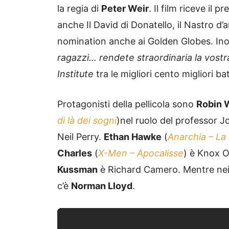
la regia di
Peter Weir
. Il film riceve il p
anche Il David di Donatello, il Nastro d’
nomination anche ai Golden Globes. Inol
ragazzi… rendete straordinaria la vostra
Institute
tra le migliori cento migliori b
Protagonisti della pellicola sono
Robin 
di là dei sogni
)nel ruolo del professor 
Neil Perry.
Ethan Hawke
(
Anarchia – La 
Charles
(
X-Men – Apocalisse
) è Knox O
Kussman
è Richard Camero. Mentre nei p
c’è
Norman Lloyd
.