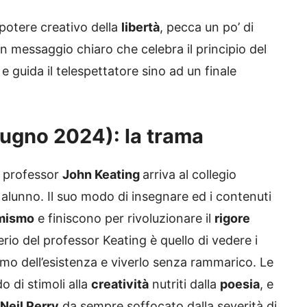
 potere creativo della
libertà
, pecca un po’ di
 messaggio chiaro che celebra il principio del
 e guida il telespettatore sino ad un finale
iugno 2024): la trama
ne professor
John Keating
arriva al collegio
 alunno. Il suo modo di insegnare ed i contenuti
rmismo
e finiscono per rivoluzionare il
rigore
iderio del professor Keating è quello di vedere i
timo dell’esistenza e viverlo senza rammarico. Le
 di stimoli alla
creatività
nutriti dalla
poesia
, e
Neil Perry
da sempre soffocato dalla severità di