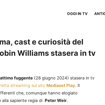
OGGI IN TV
ANTI
ma, cast e curiosità del
bin Williams stasera in tv
’attimo fuggente
(28 giugno 2024) stasera in tv
iretta streaming
sul sito
Mediaset Play
. Il
 differenti che, comunque hanno elogiato
 alla sapiente regia di
Peter Weir
.