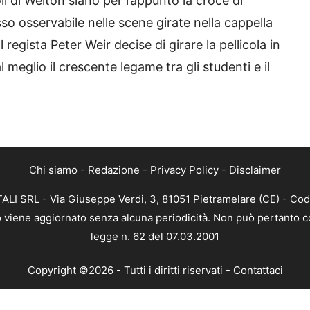
li di Welton siano per l’appunto la croce di
o osservabile nelle scene girate nella cappella
Il regista Peter Weir decise di girare la pellicola in
 meglio il crescente legame tra gli studenti e il
Chi siamo
-
Redazione
-
Privacy Policy
-
Disclaimer
ALI SRL - Via Giuseppe Verdi, 3, 81051 Pietramelare (CE) - Cod
nto viene aggiornato senza alcuna periodicità. Non può pertanto co
legge n. 62 del 07.03.2001
Copyright ©2026 - Tutti i diritti riservati -
Contattaci