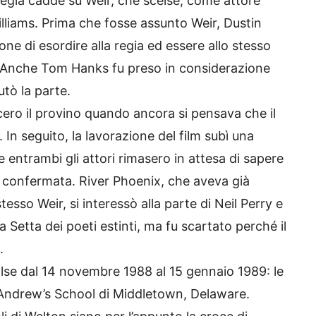
regia cadde su Weir, che scelse, come attore
Williams. Prima che fosse assunto Weir, Dustin
ne di esordire alla regia ed essere allo stesso
m. Anche Tom Hanks fu preso in considerazione
utò la parte.
ro il provino quando ancora si pensava che il
In seguito, la lavorazione del film subì una
 entrambi gli attori rimasero in attesa di sapere
a confermata. River Phoenix, che aveva già
esso Weir, si interessò alla parte di Neil Perry e
etta dei poeti estinti, ma fu scartato perché il
.
volse dal 14 novembre 1988 al 15 gennaio 1989: le
. Andrew’s School di Middletown, Delaware.