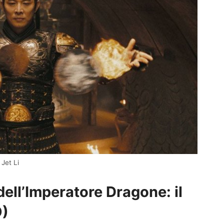
Jet Li
ll’Imperatore Dragone: il
O)