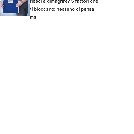
riesci a dimagrire? 5 fattori che
ti bloccano: nessuno ci pensa
mai