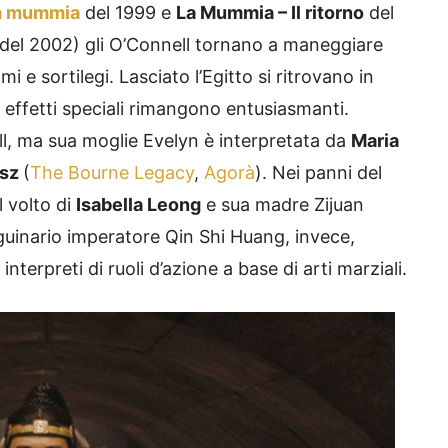
a mummia
del 1999 e
La Mummia – Il ritorno
del
del 2002) gli O’Connell tornano a maneggiare
 e sortilegi. Lasciato l’Egitto si ritrovano in
 effetti speciali rimangono entusiasmanti.
, ma sua moglie Evelyn è interpretata da
Maria
isz
(
The Bourne Legacy
,
Agorà
). Nei panni del
l volto di
Isabella Leong
e sua madre Zijuan
anguinario imperatore Qin Shi Huang, invece,
 interpreti di ruoli d’azione a base di arti marziali.