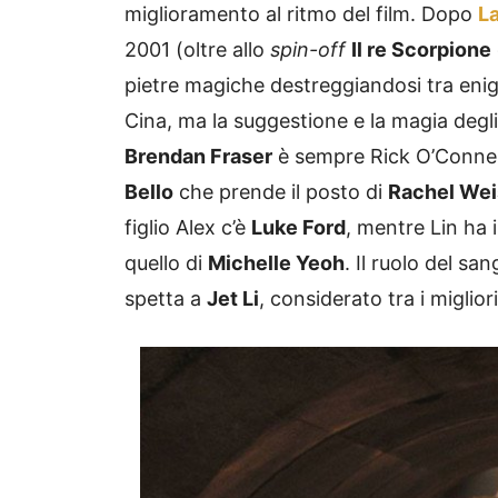
miglioramento al ritmo del film. Dopo
L
2001 (oltre allo
spin-off
Il re Scorpione
pietre magiche destreggiandosi tra enigmi
Cina, ma la suggestione e la magia degli
Brendan Fraser
è sempre Rick O’Connell
Bello
che prende il posto di
Rachel We
figlio Alex c’è
Luke Ford
, mentre Lin ha i
quello di
Michelle Yeoh
. Il ruolo del s
spetta a
Jet Li
, considerato tra i migliori