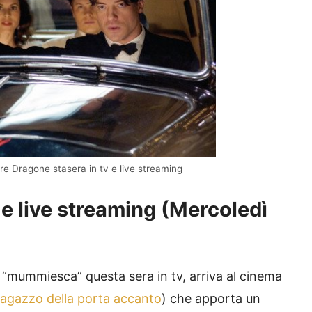
e Dragone stasera in tv e live streaming
tv e live streaming (Mercoledì
a “mummiesca” questa sera in tv, arriva al cinema
 ragazzo della porta accanto
) che apporta un