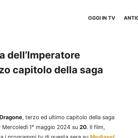
OGGI IN TV
ANTI
 dell’Imperatore
zo capitolo della saga
 Dragone
, terzo ed ultimo capitolo della saga
 tv Mercoledì 1° maggio 2024 su
20
. Il film,
a i programmi tv di questa sera su
Mediaset