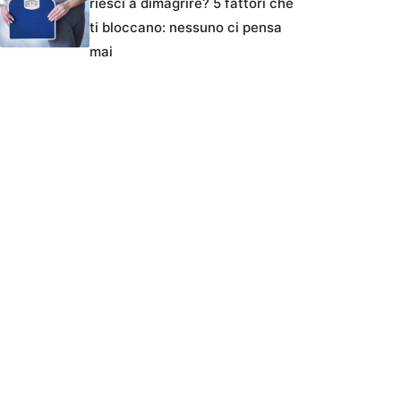
riesci a dimagrire? 5 fattori che
ti bloccano: nessuno ci pensa
mai