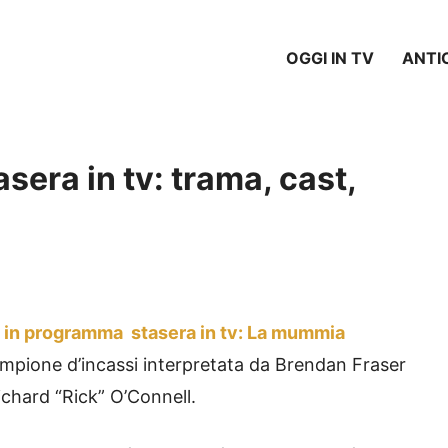
OGGI IN TV
ANTI
era in tv: trama, cast,
è
in programma stasera in tv: La mummia
campione d’incassi interpretata da Brendan Fraser
ichard “Rick” O’Connell.