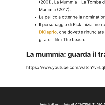
(2001), La Mummia – La Tomba de
Mummia (2017).
La pellicola ottenne la nomination
Il personaggio di Rick inizialmen
DiCaprio
, che dovette rinunciare
girare il film The beach.
La mummia: guarda il tra
https://www.youtube.com/watch?v=Lq
Imtv.it di proprietà di CONTENUTI DIGIT