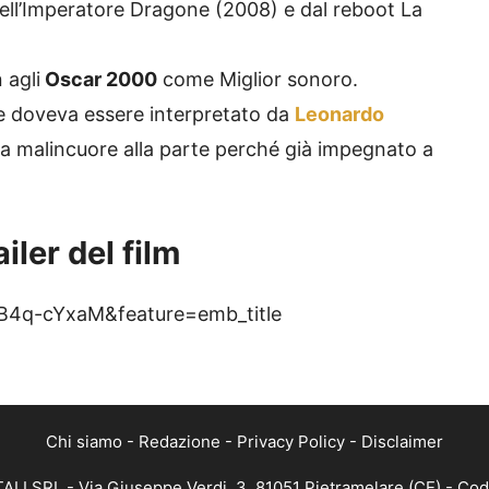
ll’Imperatore Dragone (2008) e dal reboot La
 agli
Oscar 2000
come Miglior sonoro.
te doveva essere interpretato da
Leonardo
 a malincuore alla parte perché già impegnato a
iler del film
B4q-cYxaM&feature=emb_title
Chi siamo
-
Redazione
-
Privacy Policy
-
Disclaimer
ALI SRL - Via Giuseppe Verdi, 3, 81051 Pietramelare (CE) - Cod