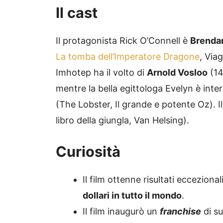
Il cast
Il protagonista Rick O’Connell è
Brenda
La tomba dell’Imperatore Dragone
, Via
Imhotep ha il volto di
Arnold Vosloo
(14
mentre la bella egittologa Evelyn è inte
(The Lobster, Il grande e potente Oz). Il 
libro della giungla, Van Helsing).
Curiosità
Il film ottenne risultati ecceziona
dollari in tutto il mondo
.
Il film inaugurò un
franchise
di s