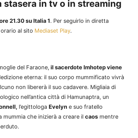
tasera in tv o in streaming
ore 21.30 su Italia 1
. Per seguirlo in diretta
orario al sito
Mediaset Play
.
moglie del Faraone,
il sacerdote Imhotep viene
dizione eterna: il suo corpo mummificato vivrà
uno non libererà il suo cadavere. Migliaia di
ologico nell’antica città di Hamunaptra, un
onnell,
l’egittologa
Evelyn
e suo fratello
a mummia che inizierà a creare il
caos
mentre
perduto.