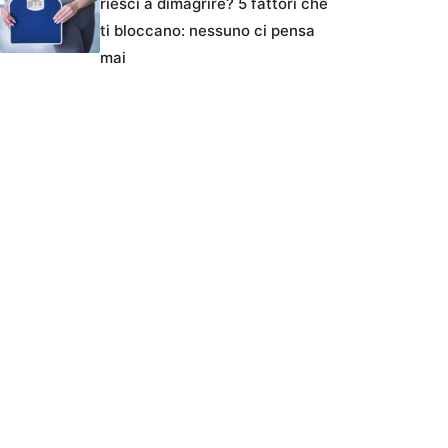
riesci a dimagrire? 5 fattori che
ti bloccano: nessuno ci pensa
mai