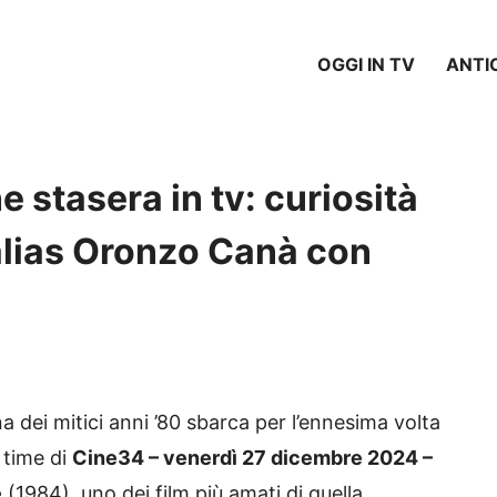
OGGI IN TV
ANTI
e stasera in tv: curiosità
 alias Oronzo Canà con
ana dei mitici anni ’80 sbarca per l’ennesima volta
 time di
Cine34 – venerdì 27 dicembre 2024 –
e
(1984), uno dei film più amati di quella