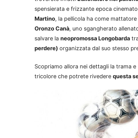
spensierata e frizzante epoca cinematog
Martino
, la pellicola ha come mattator
Oronzo Canà
, uno sgangherato allenato
salvare la
neopromossa Longobarda
tra
perdere)
organizzata dal suo stesso pr
Scopriamo allora nei dettagli la trama e 
tricolore che potrete rivedere
questa se