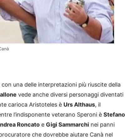
 Canà
m con una delle interpretazioni più riuscite della
pallone
vede anche diversi personaggi diventati
ante carioca Aristoteles è
Urs Althaus
, il
entre l’indisponente veterano Speroni è
Stefano
ndrea Roncato
e
Gigi Sammarchi
nei panni
procuratore che dovrebbe aiutare Canà nel