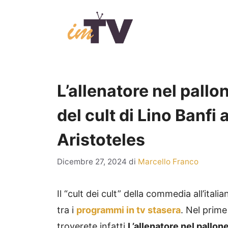
Vai
al
contenuto
L’allenatore nel pallon
del cult di Lino Banfi
Aristoteles
Dicembre 27, 2024
di
Marcello Franco
Il “cult dei cult” della commedia all’itali
tra i
programmi in tv stasera
. Nel prime
troverete infatti
L’allenatore nel pallon