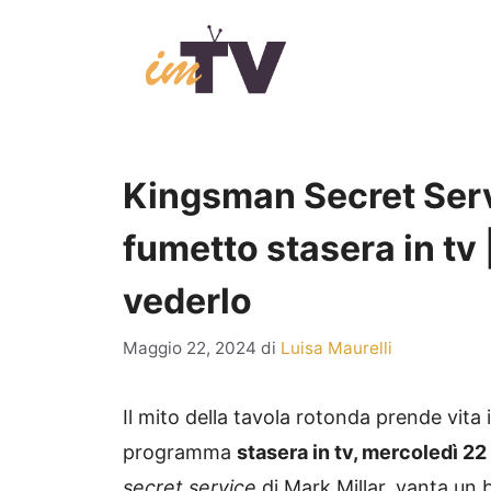
Vai
al
contenuto
Kingsman Secret Servic
fumetto stasera in tv 
vederlo
Maggio 22, 2024
di
Luisa Maurelli
Il mito della tavola rotonda prende vita 
programma
stasera in tv, mercoledì 2
secret service
di Mark Millar, vanta un 