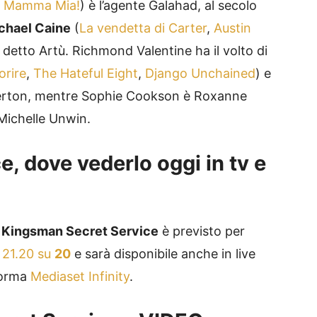
,
Mamma Mia!
) è l’agente Galahad, al secolo
chael Caine
(
La vendetta di Carter
,
Austin
 detto Artù. Richmond Valentine ha il volto di
orire
,
The Hateful Eight
,
Django Unchained
) e
gerton, mentre Sophie Cookson è Roxanne
ichelle Unwin.
, dove vederlo oggi in tv e
m
Kingsman Secret Service
è previsto per
e 21.20 su
20
e sarà disponibile anche in live
forma
Mediaset Infinity
.