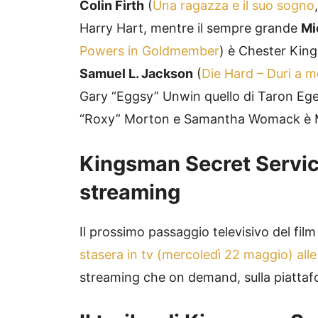
Colin Firth
(
Una ragazza e il suo sogno
Harry Hart, mentre il sempre grande
Mi
Powers in Goldmember
) è Chester King
Samuel L. Jackson
(
Die Hard – Duri a m
Gary “Eggsy” Unwin quello di Taron E
“Roxy” Morton e Samantha Womack è M
Kingsman Secret Service
streaming
Il prossimo passaggio televisivo del fil
stasera in tv (mercoledì 22 maggio) all
streaming che on demand, sulla piatta