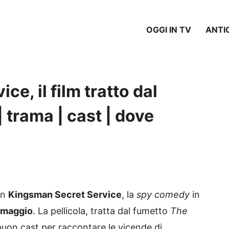
OGGI IN TV
ANTI
e, il film tratto dal
| trama | cast | dove
in
Kingsman Secret Service
, la
spy comedy
in
2 maggio
. La pellicola, tratta dal fumetto
The
buon cast per raccontare le vicende di