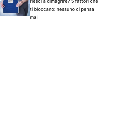
riesci a dimagrire? 5 fattori che
ti bloccano: nessuno ci pensa
mai