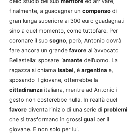
dello studio del suo
mentore
ed arrivare,
finalmente, a guadagnar un
compenso
di
gran lunga superiore ai 300 euro guadagnati
sino a quel momento, come tuttofare. Per
coronare il suo
sogno
, però, Antonio dovrà
fare ancora un grande
favore
all’avvocato
Bellastella: sposare l’
amante
dell’uomo. La
ragazza si chiama
Isabel
, è
argentina
e,
sposando il giovane, otterrebbe la
cittadinanza
italiana, mentre ad Antonio il
gesto non costerebbe nulla. In realtà quel
favore
diventa l’inizio di una serie di
problemi
che si trasformano in grossi
guai
per il
giovane. E non solo per lui.