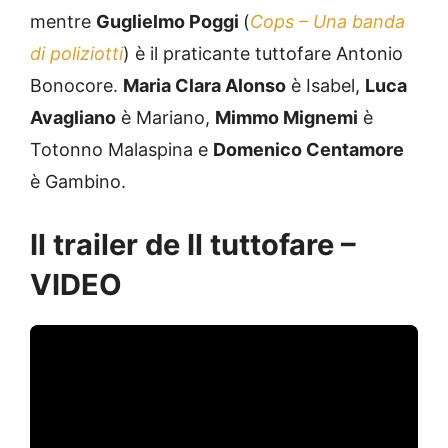
mentre
Guglielmo Poggi
(
Cops – Una banda
di poliziotti
) è il praticante tuttofare Antonio
Bonocore.
Maria Clara Alonso
è Isabel,
Luca
Avagliano
è Mariano,
Mimmo Mignemi
è
Totonno Malaspina e
Domenico Centamore
è Gambino.
Il trailer de Il tuttofare –
VIDEO