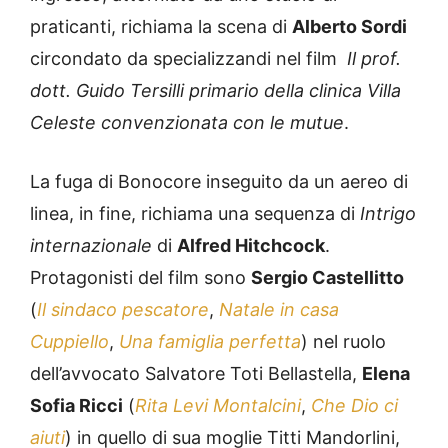
praticanti, richiama la scena di
Alberto Sordi
circondato da specializzandi nel film
Il prof.
dott. Guido Tersilli primario della clinica Villa
Celeste convenzionata con le mutue
.
La fuga di Bonocore inseguito da un aereo di
linea, in fine, richiama una sequenza di
Intrigo
internazionale
di
Alfred Hitchcock
.
Protagonisti del film sono
Sergio Castellitto
(
Il sindaco pescatore
,
Natale in casa
Cuppiello
,
Una famiglia perfetta
) nel ruolo
dell’avvocato Salvatore Toti Bellastella,
Elena
Sofia Ricci
(
Rita Levi Montalcini
,
Che Dio ci
aiuti
) in quello di sua moglie Titti Mandorlini,