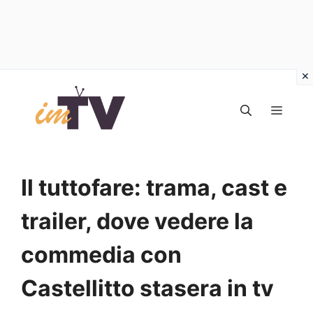
Vai
al
MEN
contenuto
Il tuttofare: trama, cast e
trailer, dove vedere la
commedia con
Castellitto stasera in tv