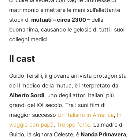
circuire la vedeva con vaghe promesse di
matrimonio e mettere le mani sull’allettante
stock di
mutuati – circa 2300 –
della
buonanima, causando le gelosie di tutti i suoi
colleghi medici.
Il cast
Guido Tersilli, il giovane arrivista protagonista
de Il medico della mutua, è interpretato da
Alberto Sordi
, uno degli attori italiani più
grandi del XX secolo. Tra i suoi film di
maggior successo
Un italiano in America
,
In
viaggio con papà
,
Troppo forte
. La madre di
Guido, la signora Celeste, è
Nanda Primavera
,