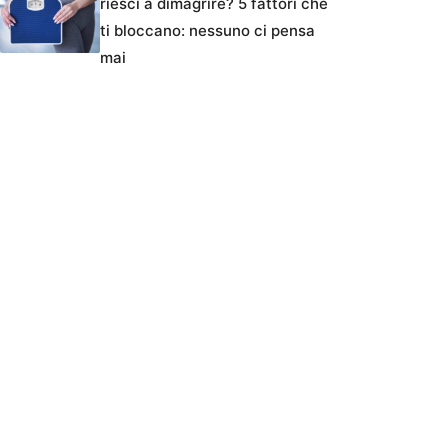
riesci a dimagrire? 5 fattori che
ti bloccano: nessuno ci pensa
mai