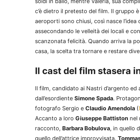
soldi in ballo, mentre Valeria, sua compl
c’è dietro il pretesto del film. Il gruppo 
aeroporti sono chiusi, così nasce l’idea 
assecondando le velleità dei locali e c
scanzonata felicità. Quando arriva la pos
casa, la scelta tra tornare e restare dive
Il cast del film stasera i
Il film, candidato ai Nastri d’argento ed 
dall’esordiente
Simone Spada
. Protago
fotografo Sergio e
Claudio Amendola
(
Accanto a loro
Giuseppe Battiston
nel 
racconto,
Barbara Bobulova
, in quello 
quello dell’attrice improvvisata.
Tommas