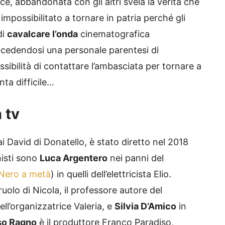
ice, abbandonata con gli altri svela la verità che
è impossibilitato a tornare in patria perché gli
di
cavalcare l’onda
cinematografica
oncedendosi una personale parentesi di
sibilità di contattare l’ambasciata per tornare a
nta difficile…
n tv
ai David di Donatello, è stato diretto nel 2018
nisti sono
Luca Argentero
nei panni del
Nero a metà
) in quelli dell’elettricista Elio.
ruolo di Nicola, il professore autore del
dell’organizzatrice Valeria, e
Silvia D’Amico
in
o Ragno
è il produttore Franco Paradiso,