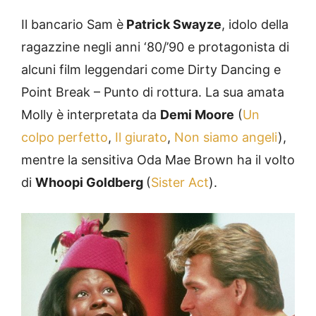
Il bancario Sam è
Patrick Swayze
, idolo della
ragazzine negli anni ‘80/’90 e protagonista di
alcuni film leggendari come Dirty Dancing e
Point Break – Punto di rottura. La sua amata
Molly è interpretata da
Demi Moore
(
Un
colpo perfetto
,
Il giurato
,
Non siamo angeli
),
mentre la sensitiva Oda Mae Brown ha il volto
di
Whoopi Goldberg
(
Sister Act
).