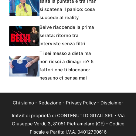
salta la puntata e tra i fan
si scatena il panico: cosa
succede al reality
Belve riaccende la prima
serata: ritorno tra
interviste senza filtri
Ti sei messo a dieta ma
non riesci a dimagrire? 5
fattori che ti bloccano:
nessuno ci pensa mai
Chi siamo
-
Redazione
-
Privacy Policy
-
Disclaimer
Imtv.it di proprietà di CONTENUTI DIGITALI SRL - Via
Giuseppe Verdi, 3, 81051 Pietramelare (CE) - Codice
Fiscale e Partita I.V.A. 04012790616