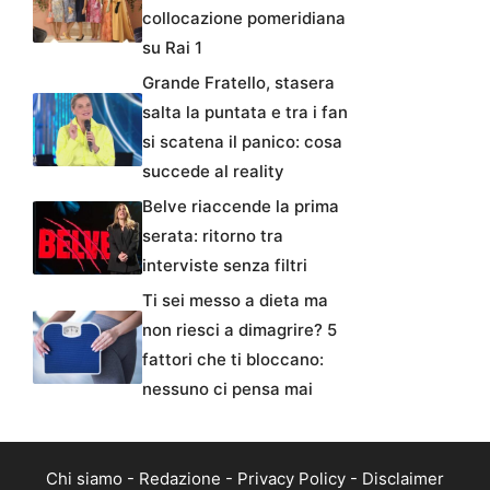
collocazione pomeridiana
su Rai 1
Grande Fratello, stasera
salta la puntata e tra i fan
si scatena il panico: cosa
succede al reality
Belve riaccende la prima
serata: ritorno tra
interviste senza filtri
Ti sei messo a dieta ma
non riesci a dimagrire? 5
fattori che ti bloccano:
nessuno ci pensa mai
Chi siamo
-
Redazione
-
Privacy Policy
-
Disclaimer