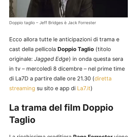
Doppio taglio – Jeff Bridges è Jack Forrester
Ecco allora tutte le anticipazioni di trama e
cast della pellicola
Doppio Taglio
(titolo
originale:
Jagged Edge
) in onda questa sera
in tv – mercoledì 8 dicembre – nel prime time
di La7D a partire dalle ore 21.30 (
diretta
streaming
su sito e app di
La7.it
)
La trama del film Doppio
Taglio
La ricchissima ereditiera
Page Forrester
viene