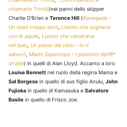
chiamarlo Trinità
)nei panni dello skipper
Charlie O’Brien e
Terence Hill
(
Renegade –
Un osso troppo duro
,
L’uomo che sognava
con le aquile
,
L’uomo che cavalcava
nel
buio
,
Un passo dal cielo – Io ti
salverò
,
Miami Supercops – I poliziotti dell’8ª
strada
) in quelli di Alan Lloyd. Accanto a loro
Louise Bennett
nel ruolo della regina Mama e
Sal Borgese
in quello di suo figlio Anulu,
John
Fujioka
in quello di Kamasuka e
Salvatore
Basile
in quello di Frisco Joe.