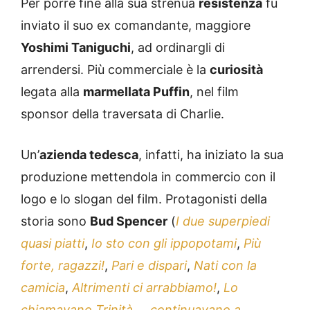
Per porre fine alla sua strenua
resistenza
fu
inviato il suo ex comandante, maggiore
Yoshimi Taniguchi
, ad ordinargli di
arrendersi. Più commerciale è la
curiosità
legata alla
marmellata Puffin
, nel film
sponsor della traversata di Charlie.
Un’
azienda tedesca
, infatti, ha iniziato la sua
produzione mettendola in commercio con il
logo e lo slogan del film. Protagonisti della
storia sono
Bud Spencer
(
I due superpiedi
quasi piatti
,
Io sto con gli ippopotami
,
Più
forte, ragazzi!
,
Pari e dispari
,
Nati con la
camicia
,
Altrimenti ci arrabbiamo!
,
Lo
chiamavano Trinità
,
…continuavano a