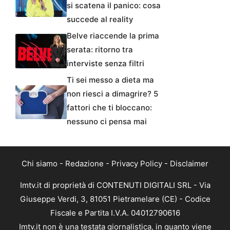
si scatena il panico: cosa
succede al reality
Belve riaccende la prima
serata: ritorno tra
interviste senza filtri
Ti sei messo a dieta ma
non riesci a dimagrire? 5
fattori che ti bloccano:
nessuno ci pensa mai
Chi siamo
-
Redazione
-
Privacy Policy
-
Disclaimer
Imtv.it di proprietà di CONTENUTI DIGITALI SRL - Via
Giuseppe Verdi, 3, 81051 Pietramelare (CE) - Codice
Fiscale e Partita I.V.A. 04012790616
Imtv.it non è una testata giornalistica, in quanto viene