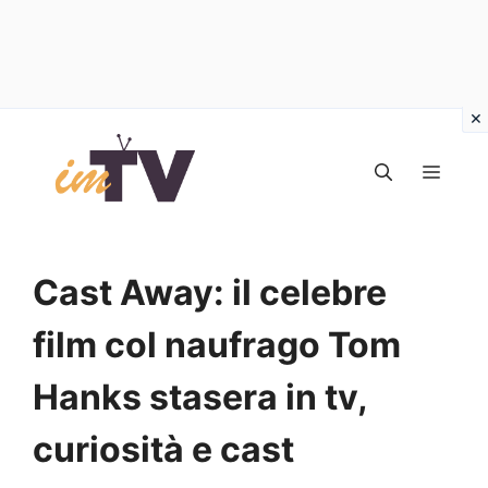
Vai
al
MEN
contenuto
Cast Away: il celebre
film col naufrago Tom
Hanks stasera in tv,
curiosità e cast