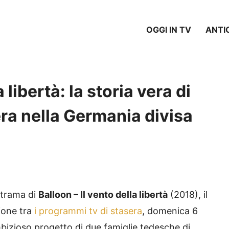
OGGI IN TV
ANTI
 libertà: la storia vera di
ra nella Germania divisa
 trama di
Balloon – Il vento della libertà
(2018), il
ione tra
i programmi tv di stasera
, domenica 6
mbizioso progetto di due famiglie tedesche di