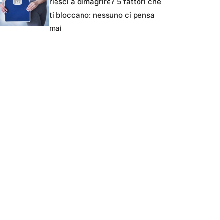
riesci a dimagrire? 5 fattori che
ti bloccano: nessuno ci pensa
mai