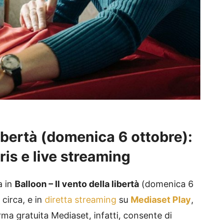
 libertà (domenica 6 ottobre):
ris e live streaming
a in
Balloon – Il vento della libertà
(domenica 6
 circa, e in
diretta streaming
su
Mediaset Play
,
rma gratuita Mediaset, infatti, consente di