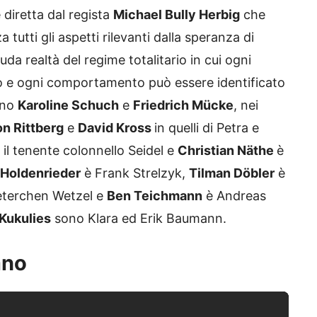
 diretta dal regista
Michael Bully Herbig
che
tutti gli aspetti rilevanti dalla speranza di
uda realtà del regime totalitario in cui ogni
o e ogni comportamento può essere identificato
ono
Karoline Schuch
e
Friedrich Mücke
, nei
on Rittberg
e
David Kross
in quelli di Petra e
 il tenente colonnello Seidel e
Christian Näthe
è
 Holdenrieder
è Frank Strelzyk,
Tilman Döbler
è
eterchen Wetzel e
Ben Teichmann
è Andreas
Kukulies
sono Klara ed Erik Baumann.
iano