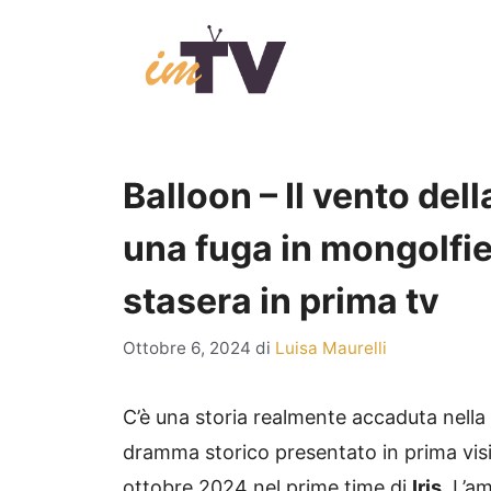
Vai
al
contenuto
Balloon – Il vento della
una fuga in mongolfie
stasera in prima tv
Ottobre 6, 2024
di
Luisa Maurelli
C’è una storia realmente accaduta nella
dramma storico presentato in prima vis
ottobre 2024 nel prime time di
Iris
. L’a