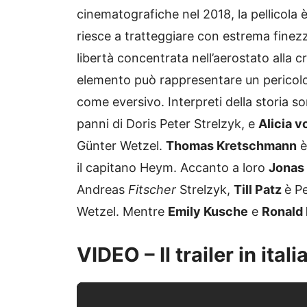
cinematografiche nel 2018, la pellicola è
riesce a tratteggiare con estrema finezza 
libertà concentrata nell’aerostato alla cr
elemento può rappresentare un pericol
come eversivo. Interpreti della storia s
panni di Doris Peter Strelzyk, e
Alicia v
Günter Wetzel.
Thomas Kretschmann
è
il capitano Heym. Accanto a loro
Jonas
Andreas
Fitscher
Strelzyk,
Till Patz
è P
Wetzel. Mentre
Emily Kusche
e
Ronald 
VIDEO – Il trailer in ital