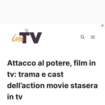
Vai
al
MEN
contenuto
Attacco al potere, film in
tv: trama e cast
dell’action movie stasera
in tv