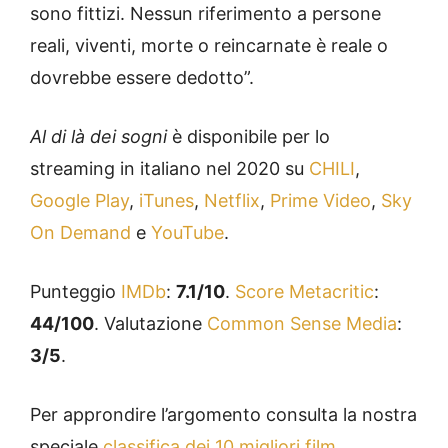
sono fittizi. Nessun riferimento a persone
reali, viventi, morte o reincarnate è reale o
dovrebbe essere dedotto”.
Al di là dei sogni
è disponibile per lo
streaming in italiano nel 2020 su
CHILI
,
Google Play
,
iTunes
,
Netflix
,
Prime Video
,
Sky
On Demand
e
YouTube
.
Punteggio
IMDb
:
7.1/10
.
Score Metacritic
:
44/100
. Valutazione
Common Sense Media
:
3/5
.
Per approndire l’argomento consulta la nostra
speciale
classifica dei 10 migliori film