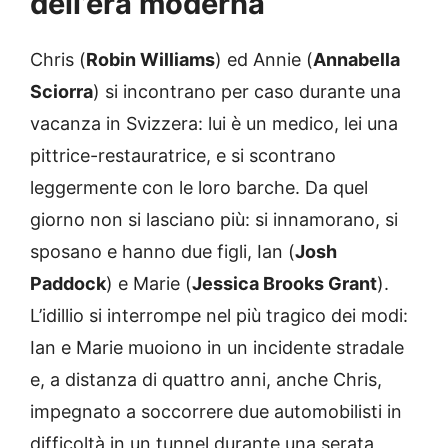
dell’era moderna
Chris (
Robin Williams
) ed Annie (
Annabella
Sciorra
) si incontrano per caso durante una
vacanza in Svizzera: lui è un medico, lei una
pittrice-restauratrice, e si scontrano
leggermente con le loro barche. Da quel
giorno non si lasciano più: si innamorano, si
sposano e hanno due figli, Ian (
Josh
Paddock
) e Marie (
Jessica Brooks Grant
).
L’idillio si interrompe nel più tragico dei modi:
Ian e Marie muoiono in un incidente stradale
e, a distanza di quattro anni, anche Chris,
impegnato a soccorrere due automobilisti in
difficoltà in un tunnel durante una serata