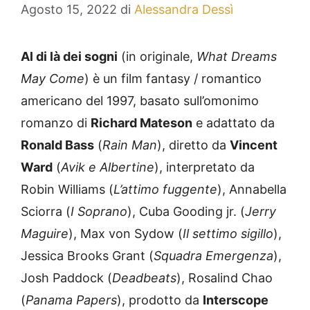
Agosto 15, 2022
di
Alessandra Dessì
Al di là dei sogni
(in originale,
What Dreams
May Come
) è un film fantasy / romantico
americano del 1997, basato sull’omonimo
romanzo di
Richard Mateson
e adattato da
Ronald Bass
(
Rain Man
), diretto da
Vincent
Ward
(
Avik e Albertine
), interpretato da
Robin Williams (
L’attimo fuggente
), Annabella
Sciorra (
I Soprano
), Cuba Gooding jr. (
Jerry
Maguire
), Max von Sydow (
Il settimo sigillo
),
Jessica Brooks Grant (
Squadra Emergenza
),
Josh Paddock (
Deadbeats
), Rosalind Chao
(
Panama Papers
), prodotto da
Interscope