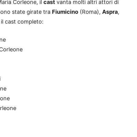
Maria Corleone, il
cast
vanta molti altri attori di
ono state girate tra
Fiumicino
(Roma),
Aspra
,
 il cast completo:
one
 Corleone
i
one
eone
rleone