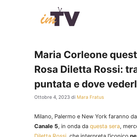
Vai
al
contenuto
Maria Corleone questa
Rosa Diletta Rossi: t
puntata e dove veder
Ottobre 4, 2023
di
Mara Fratus
Milano, Palermo e New York faranno da
Canale
5
, in onda da
questa sera
, merc
Diletta Rossi
, che interpreta l’iconico
pe