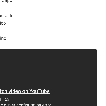
re Capo
staldi
icò
nino