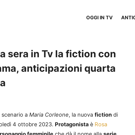
OGGI IN TV
ANTI
 sera in Tv la fiction con
rama, anticipazioni quarta
la
 scenario a
Maria Corleone
, la nuova
fiction
di
oledì 4 ottobre 2023.
Protagonista
è
Rosa
rsonaggio femminile
che dà il nome alla
serie