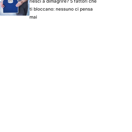
riesci a dimagrire? 5 fattori che
ti bloccano: nessuno ci pensa
mai