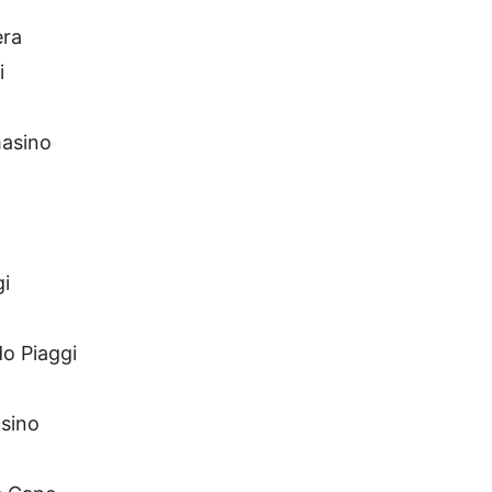
era
i
masino
gi
o Piaggi
asino