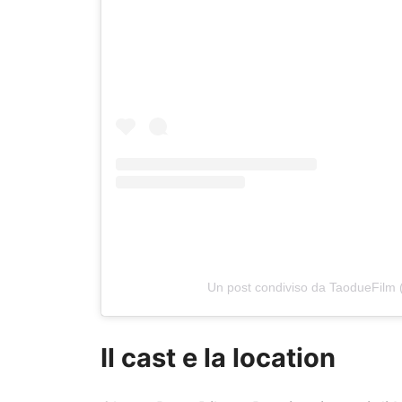
Un post condiviso da TaodueFilm 
Il cast e la location