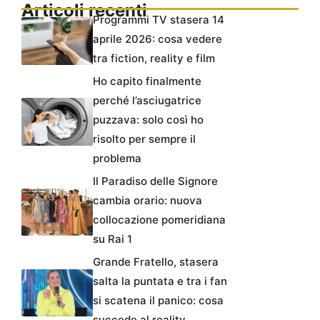
Articoli recenti
Programmi TV stasera 14
aprile 2026: cosa vedere
tra fiction, reality e film
Ho capito finalmente
perché l’asciugatrice
puzzava: solo così ho
risolto per sempre il
problema
Il Paradiso delle Signore
cambia orario: nuova
collocazione pomeridiana
su Rai 1
Grande Fratello, stasera
salta la puntata e tra i fan
si scatena il panico: cosa
succede al reality