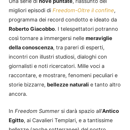
Una serie di
nove puntate
, riassunto dei
migliori episodi di
Freedom-Oltre il confine
,
programma dei record condotto e ideato da
Roberto Giacobbo
. I telespettatori potranno
così tornare a immergersi nelle
meraviglie
della conoscenza
, tra pareri di esperti,
incontri con illustri studiosi, dialoghi con
giornalisti e noti ricercatori. Mille voci a
raccontare, e mostrare, fenomeni peculiari e
storie bizzarre,
bellezze naturali
e tanto altro
ancora.
In
Freedom Summer
si darà spazio all’
Antico
Egitto
, ai Cavalieri Templari, e a tantissime
bellezze (anche sotterranee) del nostro