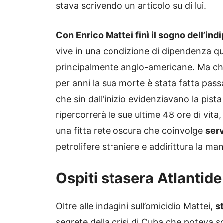
stava scrivendo un articolo su di lui.
Con Enrico Mattei finì il sogno dell’ind
vive in una condizione di dipendenza qua
principalmente anglo-americane. Ma chi l
per anni la sua morte è stata fatta passa
che sin dall’inizio evidenziavano la pist
ripercorrerà le sue ultime 48 ore di vita
una fitta rete oscura che coinvolge
serv
petrolifere straniere e addirittura la ma
Ospiti stasera Atlantid
Oltre alle indagini sull’omicidio Mattei,
s
segrete della crisi di Cuba che poteva 