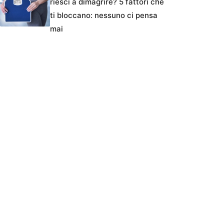
riesci a dimagrire? 5 fattori che
ti bloccano: nessuno ci pensa
mai