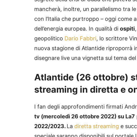
mancherà, inoltre, un parallelismo tra le
con l’Italia che purtroppo – oggi come a
dell’energia europea. In qualità di
ospiti
geopolitico
Dario Fabbri
, lo scrittore V
nuova stagione di Atlantide riproporrà i
disegnare live una vignetta sul tema del 
Atlantide (26 ottobre) st
streaming in diretta e
I fan degli approfondimenti firmati And
tv (mercoledì 26 ottobre 2022) su La7
2022/2023.
La
diretta streaming
e succ
speciale saranno disponibili sul portale L