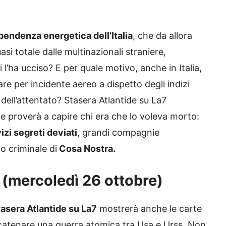
ipendenza energetica dell’Italia
, che da allora
si totale dalle multinazionali straniere,
’ha ucciso? E per quale motivo, anche in Italia,
re per incidente aereo a dispetto degli indizi
a dell’attentato? Stasera Atlantide su La7
, e proverà a capire chi era che lo voleva morto:
izi segreti deviati
, grandi compagnie
no criminale di
Cosa Nostra.
e (mercoledì 26 ottobre)
tasera Atlantide su La7
mostrerà anche le carte
scatenare una guerra atomica tra Usa e Urss. Non