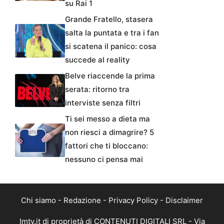
su Rai 1
Grande Fratello, stasera
salta la puntata e tra i fan
si scatena il panico: cosa
succede al reality
Belve riaccende la prima
serata: ritorno tra
interviste senza filtri
Ti sei messo a dieta ma
non riesci a dimagrire? 5
fattori che ti bloccano:
nessuno ci pensa mai
Chi siamo
-
Redazione
-
Privacy Policy
-
Disclaimer
Imtv.it di proprietà di CONTENUTI DIGITALI SRL - Via